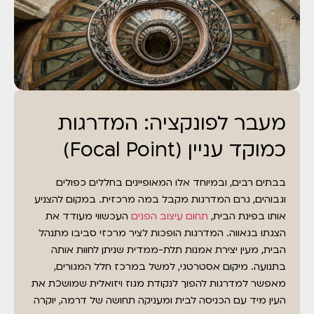
מעבר לפונקציה: המדרגות
כמוקד עניין (Focal Point)
בבתים רבים, ובמיוחד אלו המאופיינים בחללים כפולים
וגבוהים, גרם המדרגות מקבל במה מרכזית. במקום להצניע
אותו בפינת הבית,
תחום עיצוב הפנים
העכשווי מעודד את
הצגתו בגאווה. המדרגות הופכות לציר מרכזי סביבו מתנהל
הבית, מעין יצירת אמנות תלת-ממדית שניתן לחוות אותה
בתנועה. מיקום אסטרטגי, למשל במרכז חלל המגורים,
מאפשר למדרגות להפוך לנקודת מגוז ויזואלית שמושכת את
העין מיד עם הכניסה לבית ומעניקה תחושה של דרמה, יוקרה