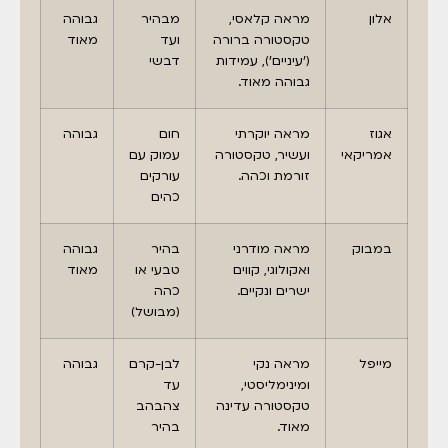
אלון
מראה קלאסי,
מבהיר
גבוהה
טקסטורה ברורה
ועד
מאוד
('עיניים'), עמידות
דבשי
גבוהה מאוד.
אגוז
מראה יוקרתי
חום
גבוהה
אמריקאי
ועשיר, טקסטורה
עמוק עם
זורמת וכהה.
עורקים
כהים
במבוק
מראה מודרני
בהיר
גבוהה
ואקולוגי, קווים
טבעי או
מאוד
ישרים ונקיים.
כהה
(מבושל)
מייפל
מראה נקי
לבן-קרם
גבוהה
ומינימליסטי,
עד
טקסטורה עדינה
צהבהב
מאוד.
בהיר