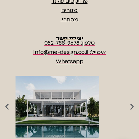
פרויקטים שלנו
מגורים
מסחרי
יצירת קשר
טלפון: 052-788-9678
אימייל: Info@me-design.co.il
Whatsapp