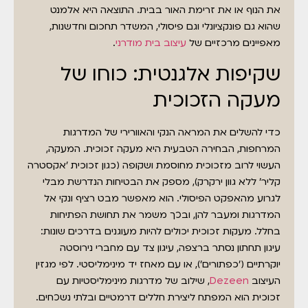
את הנוף או את זרימת האור בבית. התוצאה היא אלמנט
שהוא גם פונקציונלי וגם פיסולי, המשדר תחכום וחדשנות,
מאפיינים מרכזיים של
עיצוב בית מודרני
.
שקיפות אלגנטית: כוחו של
מעקה הזכוכית
כדי להשלים את המראה הנקי והאוורירי של המדרגות
המרחפות, הבחירה הטבעית היא מעקה זכוכית. המעקה,
העשוי לרוב מזכוכית מחוסמת ושקופה (כגון זכוכית 'אקסטרה
קליר' ללא גוון ירקרק), מספק את הבטיחות הנדרשת מבלי
לגרוע מהאפקט הפיסולי. הוא מאפשר מבט רציף ונקי אל
המדרגות ומעבר להן, ובכך משמר את תחושת הפתיחות
בחלל. מעקות זכוכית יכולים להיות מעוגנים בדרכים שונות:
עיגון תחתון נסתר ברצפה, עיגון צד עם מחברי נירוסטה
יוקרתיים ('כפתורים'), או עם מאחז יד מינימליסטי. לפי מגזין
העיצוב
Dezeen
, שילוב של מדרגות מינימליסטיות עם
זכוכית הוא המפתח ליצירת חללים דרמטיים ובלתי נשכחים.