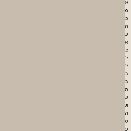
אנחנו
מאמינים
כי
הפנימיות
של
אדם
צריכה
לבוא
ליידי
ביטוי
בעיצוב
הסביבה
שלו
ושעיצוב
הסביבה
משפיע
על