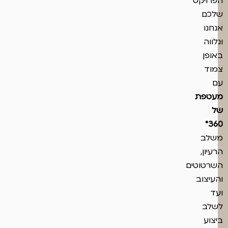
הפרויקט
שלכם
אנחנו
ונלווה
באופן
צמוד
עם
מעטפת
של
°360
משלב
הרעיון,
השרטוטים
והעיצוב
ועד
לשלב
ביצוע