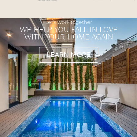
Let's work together
WE HELP YOU FALL IN LOVE
WITH YOUR HOME AGAIN
LEARN MORE