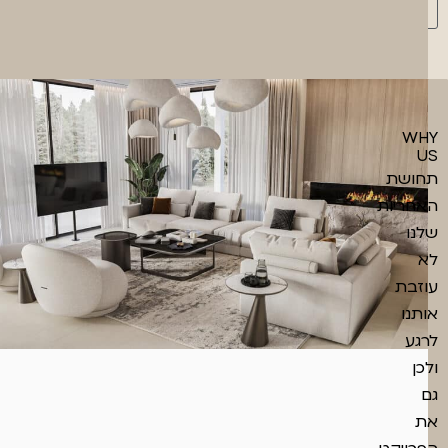
MORE
WHY
US
תחושת
האחריות
שלנו
לא
עוזבת
אותנו
לרגע
ולכן
גם
את