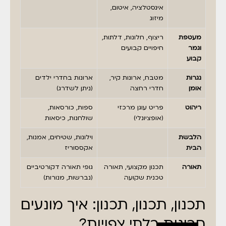
אינסטלציה, איטום,
מיזוג
מעטפת
ריצוף, חלונות, דלתות,
וגמר
חיפויים קבועים
קבוע
נגרות
מטבח, ארונות קיר,
ארונות בחדרי ילדים
אומן
חדרי רחצה
(ניתן לשדרג)
ריהוט
פריט עוגן מרכזי
ספות, כורסאות,
(אופציונלי)
שולחנות, כיסאות
הלבשת
וילונות, שטיחים, אמנות,
הבית
אקססוריז
תאורה
תכנון מקצועי, תאורה
גופי תאורה דקורטיביים
טכנית שקועה
(נברשות, מנורות)
תכנון, תכנון, תכנון: איך מונעים
חריגות בלתי צפויות?