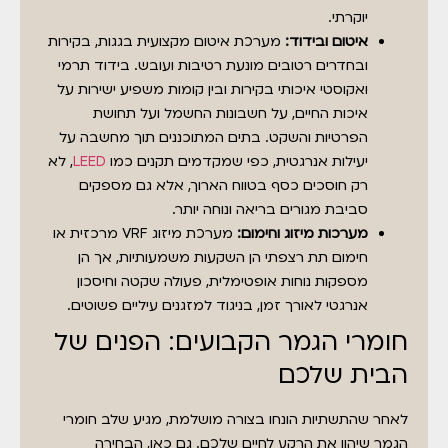
יוקרתי.
איטום ובידוד:
מערכת איטום מקצועית בגגות, בקירות
ובחדרים רטובים מונעת רטיבות ועובש. בידוד תרמי
ואקוסטי איכותי בקירות ובין קומות משפיע ישירות על
איכות החיים, על חשבונות החשמל ועל תחושת
הפרטיות והשקט. בתים המתוכננים תוך מחשבה על
יעילות אנרגטית, כפי שמקדמים תקנים כמו
LEED
, לא
רק חוסכים כסף בטווח הארוך, אלא גם מספקים
סביבת מגורים בריאה ונוחה יותר.
מערכות מיזוג וחימום:
מערכת מיזוג VRF מרכזית או
חימום תת רצפתי הן השקעות משמעותיות, אך הן
מספקות נוחות אופטימלית, פעולה שקטה וחיסכון
אנרגטי לאורך זמן, בניגוד למזגנים עיליים פשוטים.
חומרי הגמר הקבועים: הפנים של
הבית שלכם
לאחר שהתשתיות הונחו בצורה מושלמת, מגיע שלב חומרי
הגמר שיהוו את הרקע לחיים שלכם. גם כאן, הבחירה