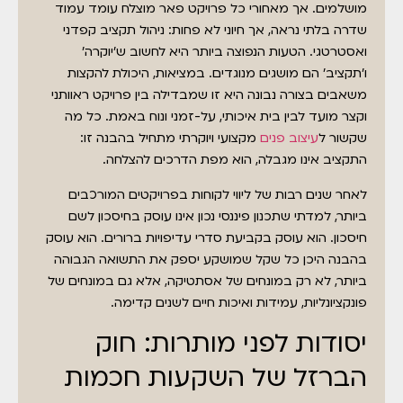
מושלמים. אך מאחורי כל פרויקט פאר מוצלח עומד עמוד
שדרה בלתי נראה, אך חיוני לא פחות: ניהול תקציב קפדני
ואסטרטגי. הטעות הנפוצה ביותר היא לחשוב ש'יוקרה'
ו'תקציב' הם מושגים מנוגדים. במציאות, היכולת להקצות
משאבים בצורה נבונה היא זו שמבדילה בין פרויקט ראוותני
וקצר מועד לבין בית איכותי, על-זמני ונוח באמת. כל מה
שקשור ל
עיצוב פנים
מקצועי ויוקרתי מתחיל בהבנה זו:
התקציב אינו מגבלה, הוא מפת הדרכים להצלחה.
לאחר שנים רבות של ליווי לקוחות בפרויקטים המורכבים
ביותר, למדתי שתכנון פיננסי נכון אינו עוסק בחיסכון לשם
חיסכון. הוא עוסק בקביעת סדרי עדיפויות ברורים. הוא עוסק
בהבנה היכן כל שקל שמושקע יספק את התשואה הגבוהה
ביותר, לא רק במונחים של אסתטיקה, אלא גם במונחים של
פונקציונליות, עמידות ואיכות חיים לשנים קדימה.
יסודות לפני מותרות: חוק
הברזל של השקעות חכמות