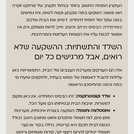
העיקרון המנחה החשוב ביותר בניהול תקציב של פרויקט יוקרה
הוא פשוט: השקיעו במה שקבוע וקשה לשינוי, והיו גמישים
במה שקל וזול יחסית להחליף. דמיינו את הבית שלכם
כפירמידה: הבסיס הרחב והיציב חייב להיות מושלם, ורק אז
אפשר לבנות עליו את הקומות העליונות והמרהיבות.
השלד והתשתיות: ההשקעה שלא
רואים, אבל מרגישים כל יום
אלו הם העורקים ומערכת העצבים של הבית. התפשרויות כאן
עלולות להוביל לאסונות של ממש בעתיד, ולתיקונים שיעלו פי
כמה וכמה מהחיסכון הראשוני.
שלד וקונסטרוקציה:
זהו הבסיס המוחלט. אין כאן מקום
לפשרות. יציבות הבית ובטיחותו הם מעל הכל.
אינסטלציה וחשמל:
השקעה בצנרת איכותית, מערכות
סינון מים, לוח חשמל מתקדם וחיווט מתוכנן היטב (כולל
הכנות לבית חכם) היא קריטית. נזילה בקיר או קצר
חשמלי יכולים להרוס ריצוף יקר, קירות מטויחים וריהוט