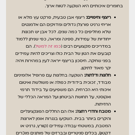
בחומרים איכותיים היא השקעה לטווח ארוך.
ריצוף וחיפויים:
ריצוף אבן טבעית, פרקט עץ מלא או
אריחי גרניט פורצלן גדולים ומדויקים הם אלמנטים
שלא מחליפים כל כמה שנים. לכל אבן יש תכונות
ייחודיות של עמידות, ספיגה ומראה, כפי שניתן ללמוד
במדריכים מקצועיים רבים (
כמו זה למשל
). הם
קובעים את הטון של הבית כולו וצריכים להיות עמידים
בפני שחיקה. חיסכון בריצוף ייראה לעין במהירות ויהיה
יקר מאוד לתיקון.
חלונות ודלתות:
השקעה בחלונות עם פרופיל אלומיניום
מבודד, זכוכית בידודית כפולה או משולשת ואיטום
איכותי היא הכרחית. הם משפיעים על בידוד תרמי
ואקוסטי, על תחושת הביטחון ועל המראה הכללי של
החזיתות.
מטבח וחדרי רחצה:
אלו הם החללים הפונקציונליים
והיקרים ביותר בבית. השקיעו בנגרות אומן לארונות
המטבח, במשטחי עבודה עמידים (קוורץ, גרניט או
דקטון), בכלים סניטריים ובברזים של מותגים מוכרים