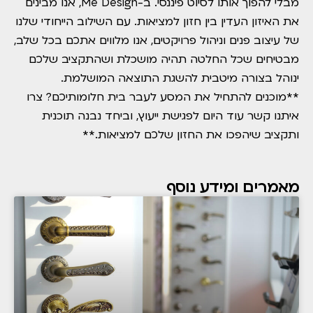
מבלי להפוך אותו לסיוט פיננסי. ב-Me Design, אנו מבינים
את האיזון העדין בין חזון למציאות. עם השילוב הייחודי שלנו
של עיצוב פנים וניהול פרויקטים, אנו מלווים אתכם בכל שלב,
מבטיחים שכל החלטה תהיה מושכלת ושהתקציב שלכם
ינוהל בצורה מיטבית להשגת התוצאה המושלמת.
**מוכנים להתחיל את המסע לעבר בית חלומותיכם? צרו
איתנו קשר עוד היום לפגישת ייעוץ, וביחד נבנה תוכנית
ותקציב שיהפכו את החזון שלכם למציאות.**
מאמרים ומידע נוסף