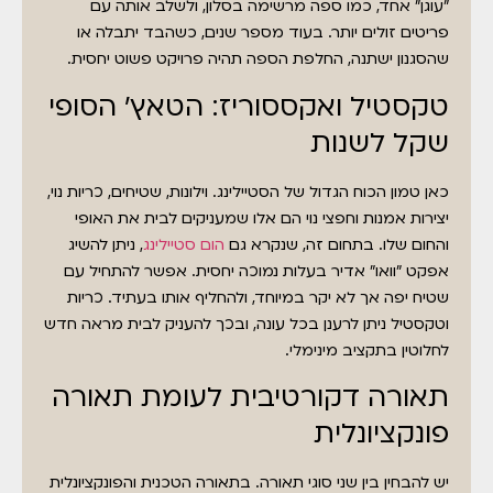
"עוגן" אחד, כמו ספה מרשימה בסלון, ולשלב אותה עם
פריטים זולים יותר. בעוד מספר שנים, כשהבד יתבלה או
שהסגנון ישתנה, החלפת הספה תהיה פרויקט פשוט יחסית.
טקסטיל ואקססוריז: הטאץ' הסופי
שקל לשנות
כאן טמון הכוח הגדול של הסטיילינג. וילונות, שטיחים, כריות נוי,
יצירות אמנות וחפצי נוי הם אלו שמעניקים לבית את האופי
והחום שלו. בתחום זה, שנקרא גם
הום סטיילינג
, ניתן להשיג
אפקט "וואו" אדיר בעלות נמוכה יחסית. אפשר להתחיל עם
שטיח יפה אך לא יקר במיוחד, ולהחליף אותו בעתיד. כריות
וטקסטיל ניתן לרענן בכל עונה, ובכך להעניק לבית מראה חדש
לחלוטין בתקציב מינימלי.
תאורה דקורטיבית לעומת תאורה
פונקציונלית
יש להבחין בין שני סוגי תאורה. בתאורה הטכנית והפונקציונלית