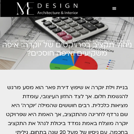
דף הבית
»
ניהול תקציב בפרויקטים של יוקרה: איפה משקיעים ואיפה חוסכים?
ניהול תקציב בפרויקטים של יוקרה: איפה
משקיעים ואיפה חוסכים?
בניית וילת יוקרה או שיפוץ דירת פאר הוא מסע מרגש
להגשמת חלום. אך לצד החזון העיצובי, עומדת
מציאות כלכלית. רבים חוששים שהמילה 'יוקרה' היא
שם נרדף לחריגה מהתקציב, אך האמת היא שפרויקט
יוקרה מוצלח באמת נמדד ביכולת לנהל את התקציב
בחכמה. עם ניסיון של מעל 20 שנה בתחום, גיליתי