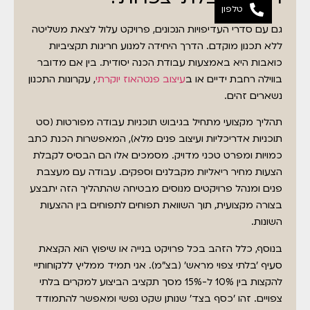
טלפון
גם עם סדרי העדיפויות הנכונים, פרויקט עלול לצאת משליטה
ללא תכנון מוקדם. הדרך היחידה למנוע חריגות תקציביות
כואבות היא באמצעות עבודת הכנה יסודית. בין אם מדובר
בווילה רחבת ידיים או ב
עיצוב פנטהאוז יוקרתי
, עקרונות התכנון
נשארים זהים.
תהליך מקצועי מתחיל בגיבוש תוכניות עבודה מפורטות (סט
תוכניות אדריכליות ועיצוב פנים מלא), המאפשרות הכנת כתב
כמויות ומפרט טכני מדויק. מסמכים אלו הם הבסיס לקבלת
הצעות מחיר ריאליות מקבלנים וספקים. עבודה עם מעצבת
פנים ומנהל פרויקטים מנוסים מבטיחה שהתהליך הזה יתבצע
בצורה מקצועית, תוך השוואת תפוחים לתפוחים בין ההצעות
השונות.
בנוסף, כלל הזהב בכל פרויקט בנייה או שיפוץ הוא הקצאת
סעיף 'בלתי צפוי מראש' (בצ"מ). אני תמיד ממליץ ללקוחותיי
להקצות בין 10% ל-15% מסך תקציב הביצוע למקרים בלתי
צפויים. זהו 'כסף בצד' שנותן שקט נפשי ומאפשר להתמודד