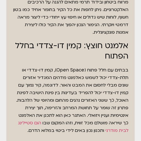
מרווח ביטחון ובידוד תרמי מתאים להגנה על הרכיבים
האלקטרוניים. ניתן לחפות את כל הקיר בחומר אחיד כמו בטון
חשוף, לוחות שיש גדולים או חיפוי עץ ייחודי כדי ליצור מראה
דרמטי ויוקרתי. הגימור הנכון יהפוך את הקיר כולו ליצירת
אמנות פונקציונלית.
אלמנט חוצץ: קמין דו-צדדי בחלל
הפתוח
בבתים עם חלל פתוח (Open Space), קמין דו-צדדי או
תלת-צדדי יכול לשמש כאלמנט מדהים המגדיר אזורים
שונים מבלי לחסום את המבט והאור. לדוגמה, קיר נמוך עם
קמין דו-צדדי יכול להפריד בעדינות בין פינת הישיבה לפינת
האוכל, כך ששני האזורים נהנים מהחום ומהיופי של הלהבות.
פתרון זה שומר על תחושת המרחב והזרימה, תוך יצירת
אינטימיות ועניין ויזואלי. האתגר כאן הוא לתכנן את האלמנט
כך שיראה מושלם מכל זווית, וזהו המקום שבו
הום סטיילינג
לבית מודרני
ותכנון נכון באים לידי ביטוי במלוא הדרם.