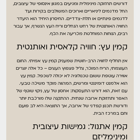
דורשים תחזוקה מינימלית ומגיעים במגוון אינסופי של עיצובים,
החל מדגמים ליניאריים וארוכים המשולבים בקירות ועד
לדגמים פינתיים או תלת-צדדיים. החיסרון היחיד הוא היעדר
החוויה האותנטית של רחש הגחלים וריח העץ הנשרף, אך עבור
רבים, הנוחות המוחלטת מכריעה את הכף.
קמין עץ: חוויה קלאסית ואותנטית
אין תחליף לחוויה הרב-חושית שמעניק קמין עץ אמיתי. החום
העוצמתי, הריח המוכר, צליל פצפוץ העצים – כל אלה יוצרים
אווירה עוטפת ששום טכנולוגיה לא יכולה לשכפל. קמין עץ
הוא אלמנט דומיננטי ומרשים, המהווה מוקד משיכה טבעי.
עם זאת, הוא דורש התעסקות: אחסון של עץ, ניקוי שוטף של
האפר ותחזוקת ארובה שנתית. ההתקנה שלו מורכבת יותר
ודורשת תכנון קפדני של ארובה, אך התוצאה היא לב פועם
וחם במרכז הבית.
קמין אתנול: גמישות עיצובית
ומינימליזם