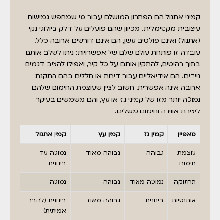
קמיני אתנול הם הפתרון המושלם עבור מי שמחפש גמישות
עיצובית מקסימלית. מכיוון שהם פועלים על דלק ביולוגי נקי
(אתנול) ואינם פולטים עשן, הם אינם דורשים ארובה כלל.
עובדה זו פותחת עולם שלם של אפשרויות: ניתן לשלב אותם
בתוך רהיטים, להתקין אותם על כל קיר, ואפילו להציב דגמים
ניידים. הם אידיאליים עבור דירות או חללים בהם התקנת
ארובה אינה אפשרית. חשוב לציין שעוצמת החימום שלהם
נמוכה יותר מזו של קמיני גז או עץ, והם משמשים בעיקר
ליצירת אווירה וחימום משלים.
מאפיין
קמין גז
קמין עץ
קמין אתנול
עוצמת
גבוהה
גבוהה מאוד
נמוכה עד
חימום
בינונית
תחזוקה
נמוכה מאוד
גבוהה
נמוכה
אותנטיות
בינונית
גבוהה מאוד
בינונית (להבה
אמיתית)