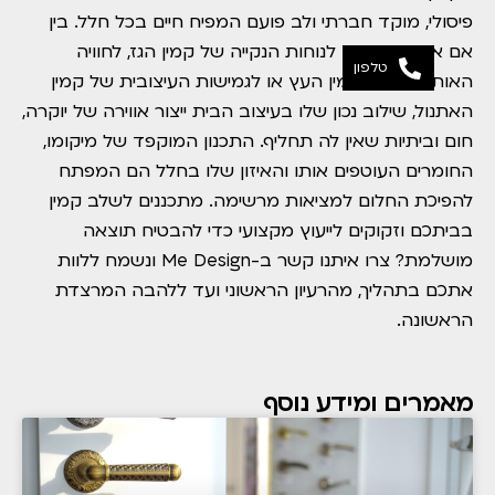
פיסולי, מוקד חברתי ולב פועם המפיח חיים בכל חלל. בין
אם אתם נמשכים לנוחות הנקייה של קמין הגז, לחוויה
טלפון
האותנטית של קמין העץ או לגמישות העיצובית של קמין
האתנול, שילוב נכון שלו בעיצוב הבית ייצור אווירה של יוקרה,
חום וביתיות שאין לה תחליף. התכנון המוקפד של מיקומו,
החומרים העוטפים אותו והאיזון שלו בחלל הם המפתח
להפיכת החלום למציאות מרשימה. מתכננים לשלב קמין
בביתכם וזקוקים לייעוץ מקצועי כדי להבטיח תוצאה
מושלמת? צרו איתנו קשר ב-Me Design ונשמח ללוות
אתכם בתהליך, מהרעיון הראשוני ועד ללהבה המרצדת
הראשונה.
מאמרים ומידע נוסף