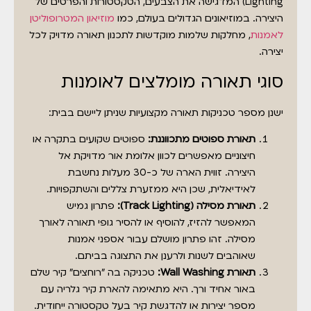
Lighting) המדגישה את הצבעים, הטקסטורות והפרטים של
היצירה. במוזיאונים הגדולים בעולם, כמו
מוזיאון המטרופוליטן
לאמנות
, מחלקות שלמות מוקדשות לתכנון תאורה מדויק לכל
יצירה.
סוגי תאורה מומלצים לאומנות
ישנן מספר טכניקות תאורה מקצועיות שניתן ליישם בבית:
תאורת ספוטים מתכווננת:
ספוטים שקועים בתקרה או
חיצוניים מאפשרים לכוון אלומת אור מדויקת אל
היצירה. זווית הארה של כ-30 מעלות נחשבת
לאידיאלית, שכן היא ממזערת צללים והשתקפויות.
תאורת מסילה (Track Lighting):
פתרון גמיש
המאפשר להזיז, להוסיף או להסיר גופי תאורה לאורך
מסילה. זהו פתרון מושלם עבור אספני אמנות
שאוהבים לשנות ולרענן את התצוגה בביתם.
תאורת Wall Washing:
טכניקה בה "רוחצים" קיר שלם
באור אחיד ורך. היא מתאימה להארת קיר גלריה עם
מספר יצירות או להדגשת קיר בעל טקסטורה ייחודית.