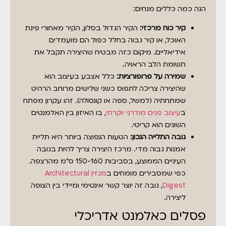
הנה כמה כללים מנחים:
קיר כוח מרכזי:
הקיר הגדול בסלון, הקיר מאחורי פינת
האוכל, או קיר גבוה בחלל כפול הם מועמדים
אידיאליים. מיקום כזה מבטיח שהיצירה תקבל את
תשומת הלב הראויה.
שמירה על פרופורציות:
כלל אצבע בעיצוב הוא
שהיצירה צריכה לתפוס כשני שלישים מרוחב הרהיט
שמתחתיה (למשל, ספה או קונסולה). זהו עקרון מפתח
ב
עיצוב פנים מודרני יוקרתי
, בו האיזון בין האלמנטים
השונים הוא קריטי.
גובה התלייה הנכון:
הטעות הנפוצה ביותר היא תליית
אמנות גבוה מדי. מרכז היצירה צריך להיות בגובה
העיניים הממוצע, בסביבות 150-160 ס"מ מהרצפה.
כפי שמסבירים מומחים ב
מגזין Architectural
Digest
, גובה זה יוצר קשר אינטימי ומיידי בין הצופה
ליצירה.
פסלים כאלמנט אדריכלי