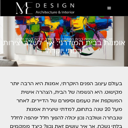
דף הבית
»
אומנות בבית המודרני: איך לשלב יצירות בבתי יוקרה
אומנות בבית המודרני: איך לשלב יצירות
בבתי יוקרה
בעולם עיצוב הפנים היוקרתי, אמנות היא הרבה יותר
מקישוט. היא הנשמה של הבית, הצהרה אישית
המשקפת את טעמם וסיפורם של הדיירים. לאחר
מעל 20 שנה בתחום, למדתי שיצירת אמנות
שנבחרה ושולבה נכון יכולה להפוך חלל יפהפה לחלל
בלתי נשכח. אך איך עושים זאת נכון? כיצד ממקמים