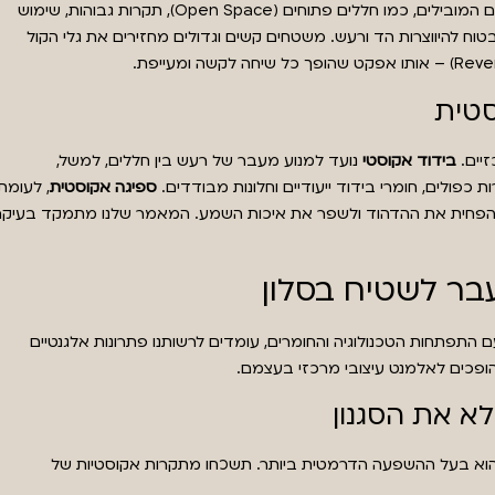
. הטרנדים המובילים, כמו חללים פתוחים (Open Space), תקרות גבוהות, שימוש
טוח להיווצרות הד ורעש. משטחים קשים וגדולים מחזירים את גלי הקול
סטית
זיים.
בידוד אקוסטי
נועד למנוע מעבר של רעש בין חללים, למשל,
כפולים, חומרי בידוד ייעודיים וחלונות מבודדים.
ספיגה אקוסטית
, לעומת
להפחית את ההדהוד ולשפר את איכות השמע. המאמר שלנו מתמקד בעיקר
בר לשטיח בסלון
עם התפתחות הטכנולוגיה והחומרים, עומדים לרשותנו פתרונות אלגנטיים
הופכים לאלמנט עיצובי מרכזי בעצמם.
א את הסגנון
 הוא בעל ההשפעה הדרמטית ביותר. תשכחו מתקרות אקוסטיות של