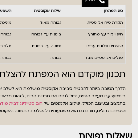
סוג הפתרון
יעילות אקוסטית
השפעה 
תקרת טיח אקוסטית
גבוהה מאוד
מינימל
חיפוי קיר עץ מחורץ
בינונית עד גבוהה
גבוהה,
שטיחים ווילונות עבים
נמוכה עד בינונית
תלוי ב
פנלים אקוסטיים מבד
גבוהה
גבוהה,
תכנון מוקדם הוא המפתח להצלח
הדרך הטובה ביותר להבטיח סביבה אקוסטית מושלמת היא לשלב את 
בשיתוף עם מעצב הפנים, יכול לנתח את תכניות הבית, לזהות מראש 
בתקציב ובעיצוב הכולל. שילוב אלמנטים של
הום סטיילינג לבית מודר
ושטיחים גדולים, תורם גם הוא משמעותית להשלמת התמונה האקוסטי
שאלות נפוצות