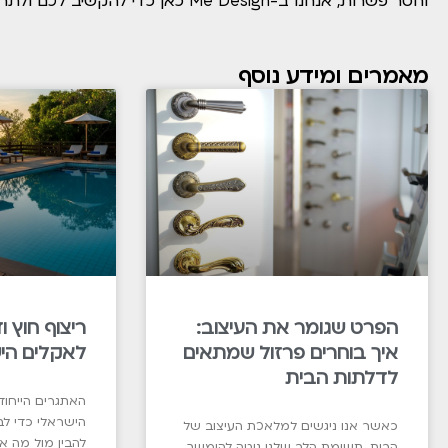
וחסר פשרות, אנחנו ב-Me Design כאן כדי להקשיב לכם ולתרגם את החזון שלכם למציאות הרמונית ומושלמת.
מאמרים ומידע נוסף
הפרט שגומר את העיצוב:
ריצוף חוץ 
איך בוחרים פרזול שמתאים
לאקלים הי
לדלתות הבית
האתגרים הייחוד
הישראלי כדי לבח
כאשר אנו ניגשים למלאכת העיצוב של
להבין מול מה 
הבית, תשומת הלב שלנו נוטה להימשך