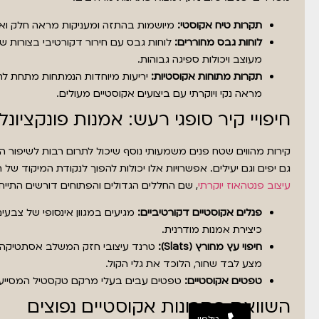
תקרות טיח אקוסטי:
מיושמות בהתזה ומעניקות מראה חלק ואחיד
לוחות גבס מחוררים:
לוחות גבס עם חירור דקורטיבי בצורות ש
מעוצב ויכולות ספיגה גבוהות.
תקרות מתוחות אקוסטיות:
יריעות מיוחדות הנמתחות מתחת לתק
מראה נקי ויוקרתי עם ביצועים אקוסטיים מעולים.
חיפויי קיר סופגי רעש: אמנות פונקציונל
קירות מהווים שטח פנים משמעותי נוסף שיכול לתרום רבות לשיפור ה
גם יפים וגם יעילים. אפשרויות אלו יכולות להפוך לנקודת המיקוד ש
עיצוב פנטהאוז יוקרתי
, שם החללים הגדולים והפתוחים דורשים התייחס
פנלים אקוסטיים דקורטיביים:
מגיעים במגוון אינסופי של צבעי
כיצירת אמנות מודרנית.
חיפוי עץ מחורץ (Slats):
טרנד עיצובי חזק המשלב אסתטיקה חמ
מצע לבד שחור, הלוכד את גלי הקול.
טפטים אקוסטיים:
טפטים עבים בעלי מרקם טקסטיל המסייעים
השוואת פתרונות אקוסטיים נפוצים
טלפון