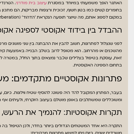
האתגר הופך משמעותי במיוחד במסגרת
עיצוב בית מודרני
בחומרים קשים כמו בטון חשוף, זכוכית ורצפות מבריקות, הם מתכון ב
במקום לספוג אותם, מה שיוצר תופעה הנקראת 'הדהוד' (Reverberation) – אותו אפקט שהופך כל שיחה לקשה ומעייפת.
ההבדל בין בידוד אקוסטי לספיגה אקו
לפני שנצלול לפתרונות, חשוב להבין את ההבחנה בין שני מושגים מרכ
מהשכנים או מהרחוב. הוא מטופל לרוב בשלב הבנייה באמצעות קירות 
זאת, עוסקת בטיפול בצלילים שכבר נמצאים בתוך החלל, במטרה 
בתחום הספיגה האקוסטית.
פתרונות אקוסטיים מתקדמים: מע
בעבר, הפתרון המקובל להד היה פשוט: להוסיף שטיח ווילונות. כיום, 
ומשוכללים שמשתלבים באופן מושלם בעיצוב היוקרתי, ולעיתים אף 
תקרות אקוסטיות: להנמיך את הרעש, ל
התקרה היא אחד המשטחים הגדולים ביותר בחדר, ולכן הטיפול בה
משרדים ישנים. כיום ניתן למצוא פתרונות מרהיבים: