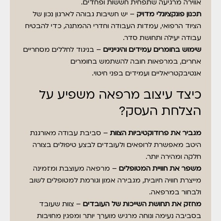
אווירה מרגיעה שתפחית חששות ופחדים.
תכנון פונקציונלי מדויק
– יש חשיבות גבוהה לארגון נכון של
הציוד הרפואי, עמדות העבודה וחדרי ההמתנה, כדי להבטיח
עבודה יעילה ותחושת סדר.
שימוש בחומרים עמידים והיגייניים
– בניגוד לחללים מסחריים
אחרים, במרפאות חובה להשתמש בחומרים
אנטיבקטריאליים ועמידים בפני חיטוי.
כיצד עיצוב מרפאה משפיע על
הצלחת העסק?
מגביר את פרודוקטיביות הצוות
– סביבת עבודה מאורגנת
היטב מאפשרת לרופאים ולעובדים לבצע טיפולים בצורה
חלקה ומהירה יותר.
משפר את חוויית המטופלים
– מרפאה מעוצבת ומזמינה
מייצרת חוויה חיובית, מגבירה אמון וגורמת למטופלים לשוב
ולבחור במרפאה.
מחזק את תחושת השייכות של העובדים
– צוות שעובד
בסביבה נעימה ונוחה מרגיש מוערך יותר ומפגין מחויבות