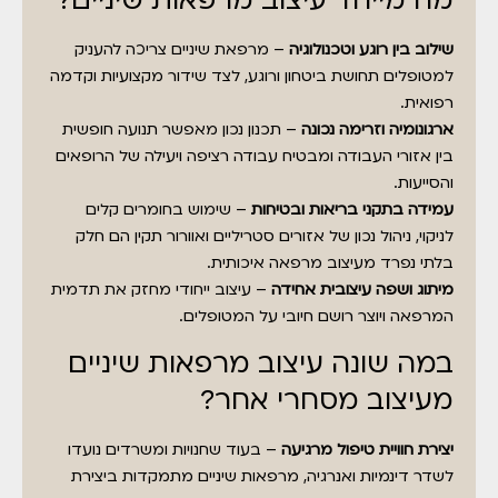
מה מייחד עיצוב מרפאות שיניים?
שילוב בין רוגע וטכנולוגיה
– מרפאת שיניים צריכה להעניק
למטופלים תחושת ביטחון ורוגע, לצד שידור מקצועיות וקדמה
רפואית.
ארגונומיה וזרימה נכונה
– תכנון נכון מאפשר תנועה חופשית
בין אזורי העבודה ומבטיח עבודה רציפה ויעילה של הרופאים
והסייעות.
עמידה בתקני בריאות ובטיחות
– שימוש בחומרים קלים
לניקוי, ניהול נכון של אזורים סטריליים ואוורור תקין הם חלק
בלתי נפרד מעיצוב מרפאה איכותית.
מיתוג ושפה עיצובית אחידה
– עיצוב ייחודי מחזק את תדמית
המרפאה ויוצר רושם חיובי על המטופלים.
במה שונה עיצוב מרפאות שיניים
מעיצוב מסחרי אחר?
יצירת חוויית טיפול מרגיעה
– בעוד שחנויות ומשרדים נועדו
לשדר דינמיות ואנרגיה, מרפאות שיניים מתמקדות ביצירת