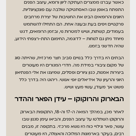
כאשר עברנו ממצרים העתיקה ליוון ורומא, עיצוב הפנים
התפתח באופן שבו האסתטיקה שולבה עם פונקציונליות.
היוונים והרומאים הבינו את החשיבות של יצירת מרחבים
פרקטיים ויפים בעת ובעונה אחת. הם התחילו להשתמש
בעמודים, קשתות, ושיש למטרות נוי, ובזמן הרומאים, דגש
מיוחד ניתן גם לנוחות – לדוגמה, החימום התת-רצפתי הידוע,
שהיה חדשני בזמנו.
הבתים היו בדרך כלל בנויים סביב חצר מרכזית, שהייתה סוג
של מקום ציבורי במידת מה. חדרי המגורים היו מעוטרים
ביצירות אמנות, כגון ציורים ופסלים, שמיצגו את אלי הפנתיאון
היווני והרעיון של אידיאלים יופי אנושי. ריהוט היה בדרך כלל
פשוט אך מעודן, עשוי מעץ ושיש.
הבארוק והרוקוקו – עידן הפאר וההדר
לאחר מכן, במהלך המאה ה-17 וה-18, התקופות הבארוק
והרוקוקו השתלטו על עיצוב הפנים, והביאו עימן סגנון שבו
עושר, פאר וגילויי כוח היו נושא מרכזי. בתקופה זו, מבנים
רבים, בעיקר בארמונות המלוכה והאצולה, היו מעוטרים