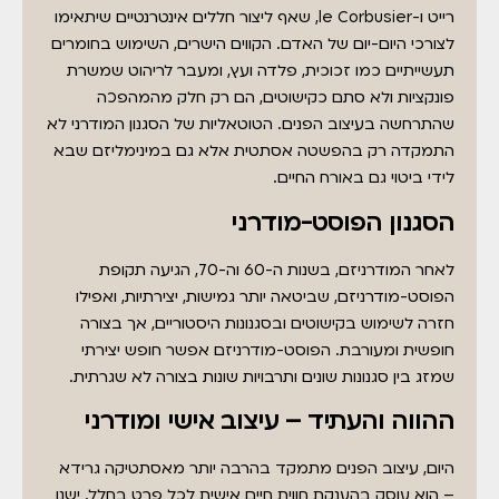
רייט ו-le Corbusier, שאף ליצור חללים אינטרנטיים שיתאימו
לצורכי היום-יום של האדם. הקווים הישרים, השימוש בחומרים
תעשייתיים כמו זכוכית, פלדה ועץ, ומעבר לריהוט שמשרת
פונקציות ולא סתם כקישוטים, הם רק חלק מהמהפכה
שהתרחשה בעיצוב הפנים. הטוטאליות של הסגנון המודרני לא
התמקדה רק בהפשטה אסתטית אלא גם במינימליזם שבא
לידי ביטוי גם באורח החיים.
הסגנון הפוסט-מודרני
לאחר המודרניזם, בשנות ה-60 וה-70, הגיעה תקופת
הפוסט-מודרניזם, שביטאה יותר גמישות, יצירתיות, ואפילו
חזרה לשימוש בקישוטים ובסגנונות היסטוריים, אך בצורה
חופשית ומעורבת. הפוסט-מודרניזם אפשר חופש יצירתי
שמזג בין סגנונות שונים ותרבויות שונות בצורה לא שגרתית.
ההווה והעתיד – עיצוב אישי ומודרני
היום, עיצוב הפנים מתמקד בהרבה יותר מאסתטיקה גרידא
– הוא עוסק בהענקת חווית חיים אישית לכל פרט בחלל. ישנו