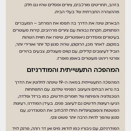
בזהב, תחריטים מורכבים, ציורים ופסלים שהיו גם חלק
מההצהרה החברתית של בעלי הבית.
הבארוק שינה את הדרך בה תפסו את המרחב – המעברים
הפתוחים, תקרות גבוהות עם ציורים מרהיבים, קירות מעוטרים
בעיטורים ומסדרים גיאומטריים, שיפרו את חוויית השהות
במקום. לאחר מכן, הרוקוקו, שהיה סגנון קל יותר ואורירי יותר,
הוביל לעיצובים קלילים, עם קווים מעוגלים, צבעים בהירים
ופרטי ריהוט מעוטרים באופן מופרז.
המהפכה התעשייתית והמודרניזם
המהפכה התעשייתית במאה ה-19 שינתה לחלוטין את הדרך
בה נראו הבתים והעיצוב הפנימי שלהם. עם התפתחות
הטכנולוגיה והפיתוח של חומרים חדשים, כמו ברזל ופלדה,
הגיעו רעיונות חדשים גם לעיצוב פנים. בעידן המודרני, רעיונות
הפשטות והפונקציונליות החלו להכתיב את הסטנדרט, עם
סגנון שהפך להיות הרבה יותר פשוט ונקי.
המודרניזם, עם גיבוריו כמו לודוויג מיס ואן דר רוהה, פרנק לויד