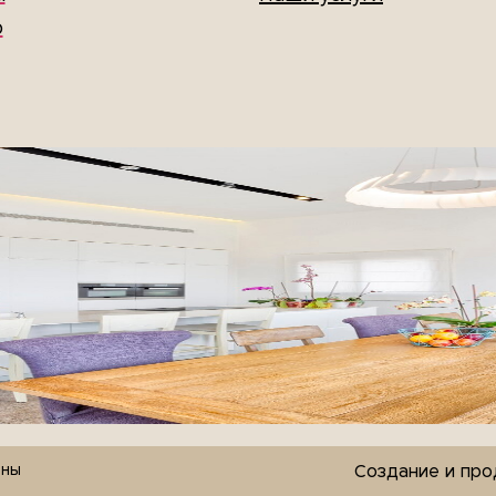
p
ены
Создание и пр