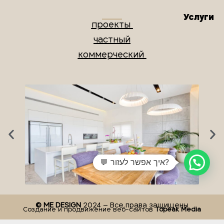
Услуги
проекты
частный
коммерческий
💬 איך אפשר לעזור?
© ME DESIGN
2024 – Все права защищены
Создание и продвижение веб-сайтов
Topeak Media